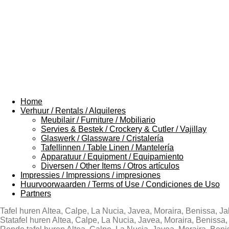
Home
Verhuur / Rentals / Alquileres
Meubilair / Furniture / Mobiliario
Servies & Bestek / Crockery & Cutler / Vajillay
Glaswerk / Glassware / Cristalería
Tafellinnen / Table Linen / Mantelería
Apparatuur / Equipment / Equipamiento
Diversen / Other Items / Otros artículos
Impressies / Impressions / impresiones
Huurvoorwaarden / Terms of Use / Condiciones de Uso
Partners
Tafel huren Altea, Calpe, La Nucia, Javea, Moraira, Benissa, Ja
Statafel huren Altea, Calpe, La Nucia, Javea, Moraira, Benissa,