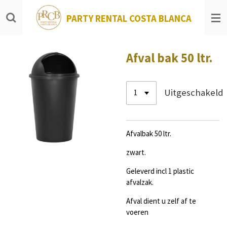
Ga
PARTY RENTAL COSTA BLANCA
direct
naar
de
hoofdinhoud
Afval bak 50 ltr.
Uitgeschakeld
Afvalbak 50 ltr.
zwart.
Geleverd incl 1 plastic
afvalzak.
Afval dient u zelf af te
voeren