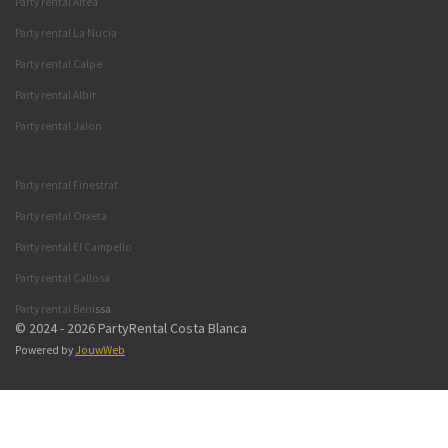
Party rental Altea
Party rental La Nucia
Party rental Calpe
Party rental Albir
Party rental Jalon
Party rental Finestrat
Party rental Orxeta
Party rental El Campello
Party rental Callosa
Party rental Beni
s
sa
© 2024 - 2026 PartyRental Costa Blanca
Powered by
JouwWeb