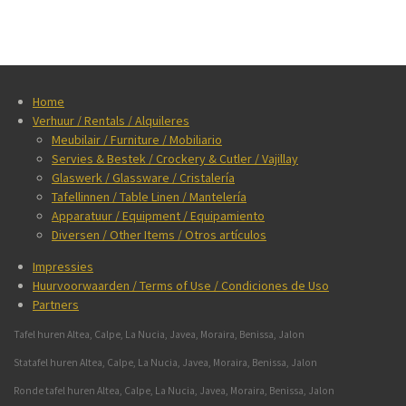
Home
Verhuur / Rentals / Alquileres
Meubilair / Furniture / Mobiliario
Servies & Bestek / Crockery & Cutler / Vajillay
Glaswerk / Glassware / Cristalería
Tafellinnen / Table Linen / Mantelería
Apparatuur / Equipment / Equipamiento
Diversen / Other Items / Otros artículos
Impressies
Huurvoorwaarden / Terms of Use / Condiciones de Uso
Partners
Tafel huren Altea, Calpe, La Nucia, Javea, Moraira, Benissa, Jalon
Statafel huren Altea, Calpe, La Nucia, Javea, Moraira, Benissa, Jalon
Ronde tafel huren Altea, Calpe, La Nucia, Javea, Moraira, Benissa, Jalon