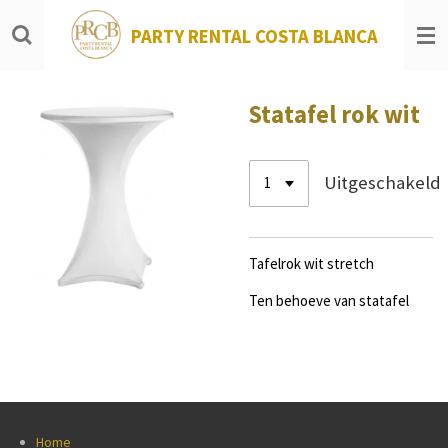
Ga
PARTY RENTAL COSTA BLANCA
direct
naar
de
hoofdinhoud
Statafel rok wit
Uitgeschakeld
Tafelrok wit stretch
Ten behoeve van statafel
Home