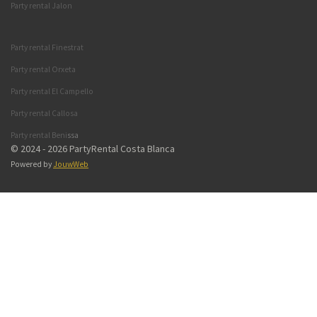
Party rental Jalon
Party rental Finestrat
Party rental Orxeta
Party rental El Campello
Party rental Callosa
Party rental Beni
s
sa
© 2024 - 2026 PartyRental Costa Blanca
Powered by
JouwWeb