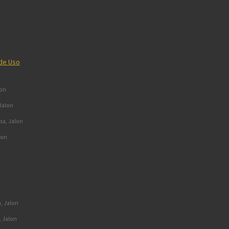
 de Uso
lon
 Jalon
ssa, Jalon
lon
a, Jalon
, Jalon