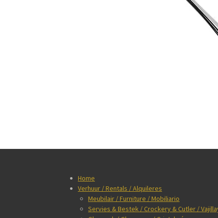
Home
Verhuur / Rentals / Alquileres
Meubilair / Furniture / Mobiliario
Servies & Bestek / Crockery & Cutler / Vajilla