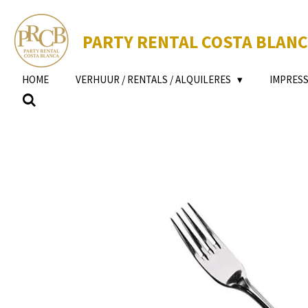
Ga
direct
PARTY RENTAL COSTA BLAN
naar
de
hoofdinhoud
HOME
VERHUUR / RENTALS / ALQUILERES
IMPRESS